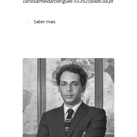
carlosalmeidarodrigues-55392c@adv.oa.pt
Saber mais