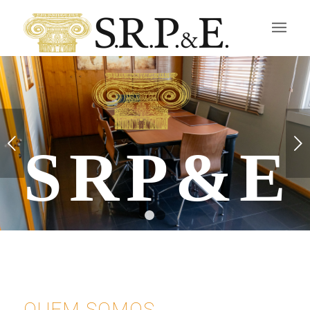
Next
SRP&E
1
2
ADVOGADOS RL
Experiência, Confiança,
QUEM SOMOS