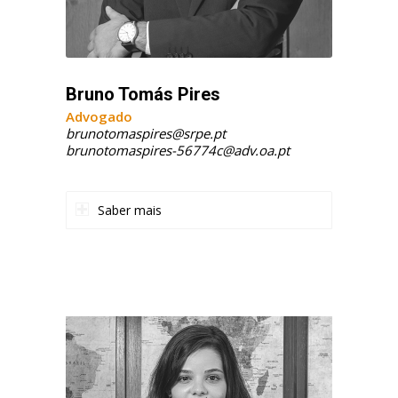
Bruno Tomás Pires
Advogado
brunotomaspires@srpe.pt
brunotomaspires-56774c@adv.oa.pt
Saber mais