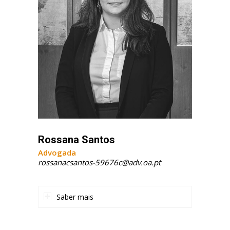
Rossana Santos
Advogada
rossanacsantos-59676c@adv.oa.pt
Saber mais